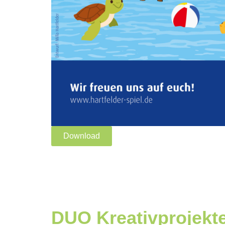
Download
DUO Kreativprojekt