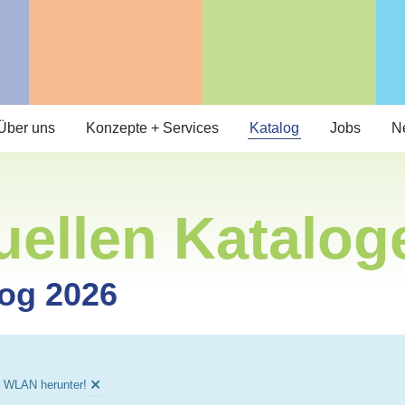
Über uns
Konzepte + Services
Katalog
Jobs
N
uellen Katalog
og 2026
×
m WLAN herunter!